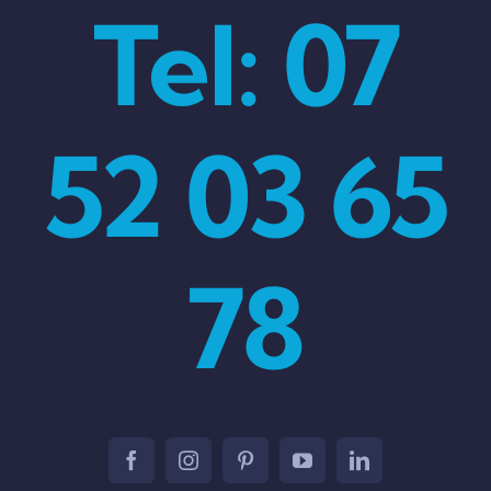
Tel: 07
52 03 65
78