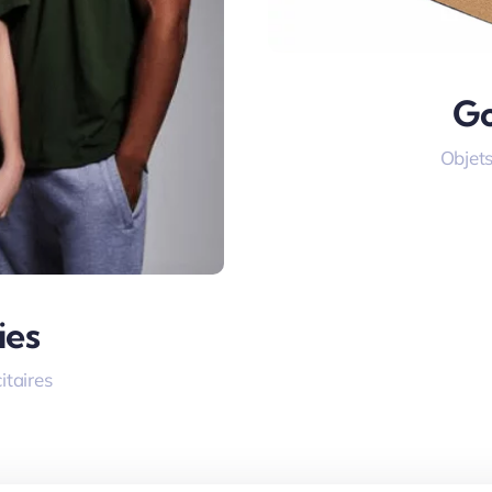
Go
Objets
ies
itaires