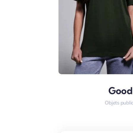
Good
Objets public