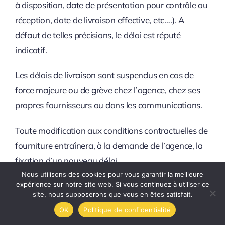
à disposition, date de présentation pour contrôle ou
réception, date de livraison effective, etc….). A
défaut de telles précisions, le délai est réputé
indicatif.
Les délais de livraison sont suspendus en cas de
force majeure ou de grève chez l’agence, chez ses
propres fournisseurs ou dans les communications.
Toute modification aux conditions contractuelles de
fourniture entraînera, à la demande de l’agence, la
fixation d’un nouveau délai.
Nous utilisons des cookies pour vous garantir la meilleure
Les délais contractuels sont prolongés à la
expérience sur notre site web. Si vous continuez à utiliser ce
site, nous supposerons que vous en êtes satisfait.
demande de l’agence ou du client, pour toute cause
OK
Politique de confidentialité
indépendante de leur volonté et ayant placé le